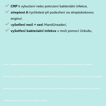
CRP
k vyloučení nebo potvrzení bakteriální infekce,
streptest A
/rychlotest při podezření na streptokokovou
anginu/,
v
yšetření moč + sed
/HandUreader/
,
vyšetření bakterialní infekce
v moči pomocí Urikultu
,
MUDr. Vladislava Machová,ordinace praktické lékařky pro děti a dorost Valašské Meziříčí,pediatr Valašské
Meziříčí,pediatrie Valašské Meziříčí,PLDD Valašské Meziříčí,dětská ordinace Valašské Meziříčí,dětský doktor Valašské
Meziříčí,dětská doktorka Valašské Meziříčí,dětský lékař Valašské Meziříčí,dětská lékařka Valašské Meziříčí,ordinace
dětského lékaře pro děti a dorost Valašské Meziříčí,